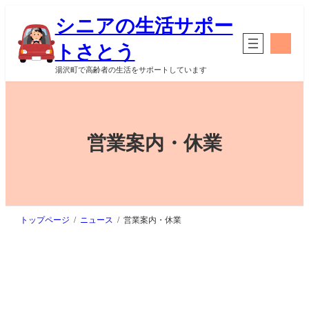
内
シニアの生活サポー
容
を
ア
トさとう
イ
ス
コ
キ
ン
湯沢町で高齢者の生活をサポートしています
リ
ッ
ン
プ
ク
営業案内・休業
トップページ
ニュース
営業案内・休業